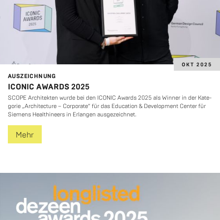
OKT 2025
AUS­ZEICH­NUNG
ICONIC AWARDS 2025
SCOPE Ar­chi­tek­ten wurde bei den ICO­NIC Awards 2025 als Win­ner in der Ka­te­
go­rie „Ar­chi­tec­tu­re – Cor­po­ra­te“ für das Edu­ca­ti­on & De­ve­lop­ment Cen­ter für
Sie­mens Healt­hineers in Er­lan­gen aus­ge­zeich­net.
Mehr