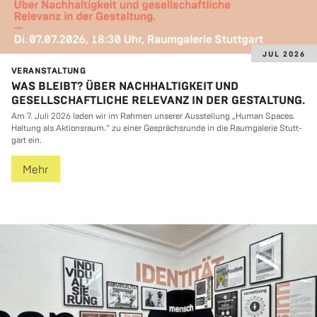
JUL 2026
VER­AN­STAL­TUNG
WAS BLEIBT? ÜBER NACHHALTIGKEIT UND
GESELLSCHAFTLICHE RELEVANZ IN DER GESTALTUNG.
Am 7. Juli 2026 laden wir im Rah­men un­se­rer Aus­stel­lung „Human Spaces.
Hal­tung als Ak­ti­ons­raum.“ zu einer Ge­sprächs­run­de in die Raum­ga­le­rie Stutt­
gart ein.
Mehr