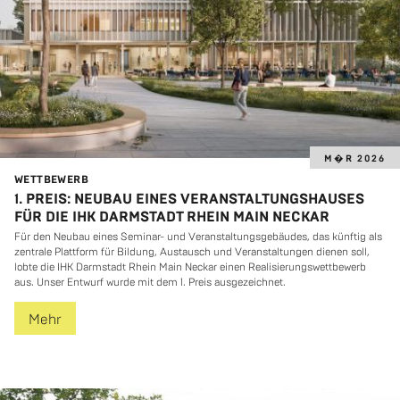
M�R 2026
WETT­BE­WERB
1. PREIS: NEUBAU EINES VERANSTALTUNGSHAUSES
FÜR DIE IHK DARMSTADT RHEIN MAIN NECKAR
Für den Neu­bau eines Se­mi­nar- und Ver­an­stal­tungs­ge­bäu­des, das künf­tig als
zen­tra­le Platt­form für Bil­dung, Aus­tausch und Ver­an­stal­tun­gen die­nen soll,
lobte die IHK Darm­stadt Rhein Main Ne­ckar einen Rea­li­sie­rungs­wett­be­werb
aus. Unser Ent­wurf wurde mit dem 1. Preis aus­ge­zeich­net.
Mehr