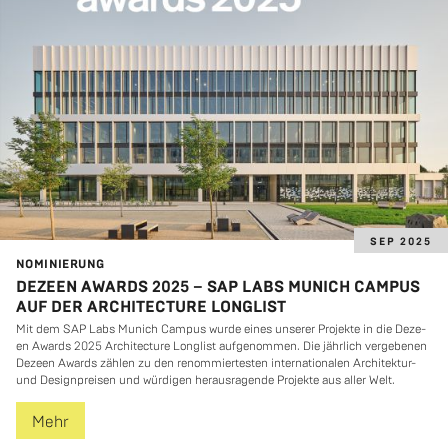
SEP 2025
NO­MI­NIE­RUNG
DEZEEN AWARDS 2025 – SAP LABS MUNICH CAMPUS
AUF DER ARCHITECTURE LONGLIST
Mit dem SAP Labs Mu­nich Cam­pus wurde eines un­se­rer Pro­jek­te in die De­ze­
en Awards 2025 Ar­chi­tec­tu­re Lon­glist auf­ge­nom­men. Die jähr­lich ver­ge­be­nen
De­ze­en Awards zäh­len zu den re­nom­mier­tes­ten in­ter­na­tio­na­len Ar­chi­tek­tur-
und De­sign­prei­sen und wür­di­gen her­aus­ra­gen­de Pro­jek­te aus aller Welt.
Mehr