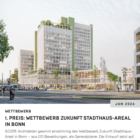
JUN 2026
WETT­BE­WERB
1. PREIS: WETTBEWERB ZUKUNFT STADTHAUS-AREAL
IN BONN
SCOPE Ar­chi­tek­ten ge­winnt ein­stim­mig den Wett­be­werb Zu­kunft Stadt­haus-
Areal in Bonn – aus 120 Be­wer­bun­gen, als Ge­ne­ral­pla­ner. Der Ent­wurf setzt auf