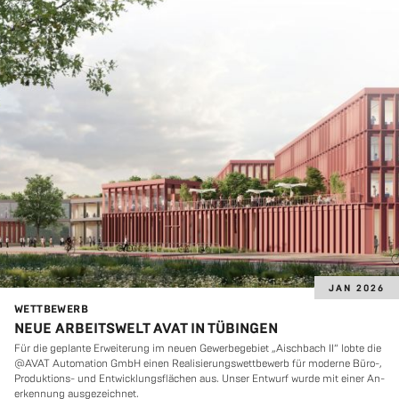
JAN 2026
WETT­BE­WERB
NEUE ARBEITSWELT AVAT IN TÜBINGEN
Für die ge­plan­te Er­wei­te­rung im neuen Ge­wer­be­ge­biet „Aisch­bach II“ lobte die
@AVAT Au­to­ma­ti­on GmbH einen Rea­li­sie­rungs­wett­be­werb für mo­der­ne Büro-,
Pro­duk­ti­ons- und Ent­wick­lungs­flä­chen aus. Unser Ent­wurf wurde mit einer An­
er­ken­nung aus­ge­zeich­net.