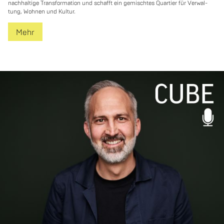
nach­hal­ti­ge Trans­for­ma­ti­on und schafft ein ge­misch­tes Quar­tier für Ver­wal­
tung, Woh­nen und Kul­tur.
Mehr