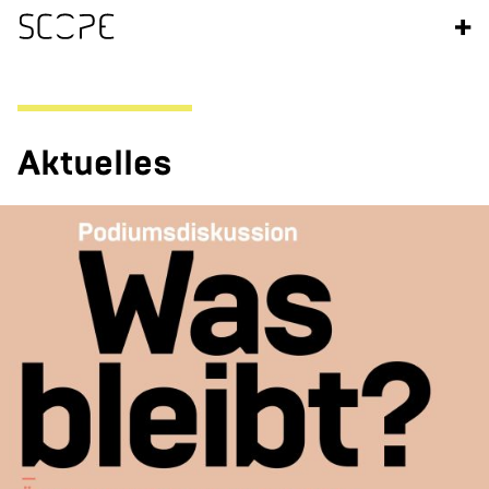
+
Ak­tu­el­les