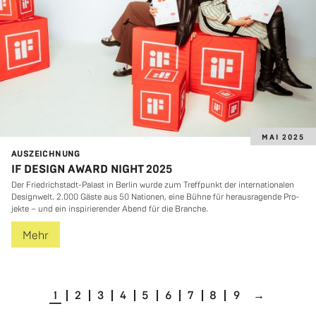
MAI 2025
AUS­ZEICH­NUNG
IF DESIGN AWARD NIGHT 2025
Der Fried­rich­stadt-Pa­last in Ber­lin wurde zum Treff­punkt der in­ter­na­tio­na­len
De­si­gn­welt. 2.000 Gäste aus 50 Na­tio­nen, eine Bühne für her­aus­ra­gen­de Pro­
jek­te – und ein in­spi­rie­ren­der Abend für die Bran­che.
Mehr
1
2
3
4
5
6
7
8
9
→