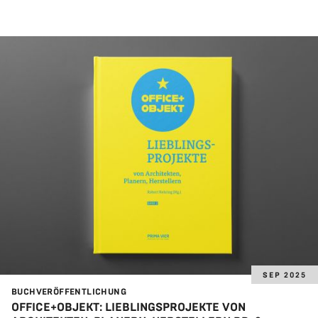
SEP 2025
BUCH­VER­ÖF­FENT­LI­CHUNG
OFFICE+OBJEKT: LIEBLINGSPROJEKTE VON