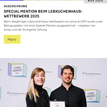
NOV 2025
AUS­ZEICH­NUNG
SPECIAL MENTION BEIM LEBKUCHENHAUS-
WETTBEWERB 2025
Beim dies­jäh­ri­gen Leb­ku­chen­haus-Wett­be­werb von smow & USM wurde unser
Bei­trag ges­tern mit einer Spe­cial Men­ti­on aus­ge­zeich­net – ver­ge­ben von
smow und der Stutt­gar­ter Zei­tung.
Mehr