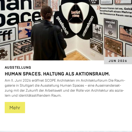
JUN 2026
AUS­STEL­LUNG
HUMAN SPACES. HALTUNG ALS AKTIONSRAUM.
Am 11. Juni 2026 er­öff­net SCOPE Ar­chi­tek­ten im Ar­chi­tek­tur­fo­rum Die Raum­
ga­le­rie in Stutt­gart die Aus­stel­lung Human Spaces – eine Aus­ein­an­der­set­
zung mit der Zu­kunft der Ar­beits­welt und der Rolle von Ar­chi­tek­tur als so­zia­
lem und iden­ti­täts­stif­ten­dem Raum.
Mehr