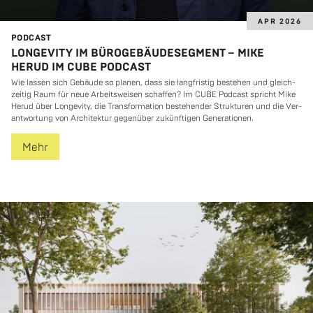
APR 2026
POD­CAST
LONGEVITY IM BÜROGEBÄUDESEGMENT – MIKE
HERUD IM CUBE PODCAST
Wie las­sen sich Ge­bäu­de so pla­nen, dass sie lang­fris­tig be­ste­hen und gleich­
zei­tig Raum für neue Ar­beits­wei­sen schaf­fen? Im CUBE Pod­cast spricht Mike
Herud über Lon­ge­vi­ty, die Trans­for­ma­ti­on be­ste­hen­der Struk­tu­ren und die Ver­
ant­wor­tung von Ar­chi­tek­tur ge­gen­über zu­künf­ti­gen Ge­ne­ra­tio­nen.
Mehr