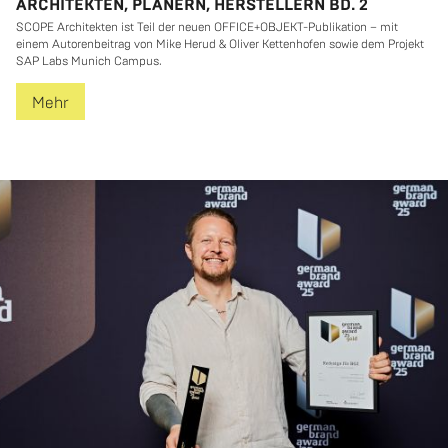
ARCHITEKTEN, PLANERN, HERSTELLERN BD. 2
SCOPE Ar­chi­tek­ten ist Teil der neuen OF­FICE+OB­JEKT-Pu­bli­ka­ti­on – mit
einem Au­to­ren­bei­trag von Mike Herud & Oli­ver Ket­ten­ho­fen sowie dem Pro­jekt
SAP Labs Mu­nich Cam­pus.
Mehr