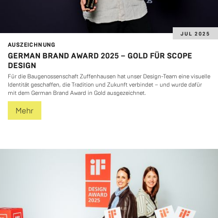
JUL 2025
AUS­ZEICH­NUNG
GERMAN BRAND AWARD 2025 – GOLD FÜR SCOPE
DESIGN
Für die Bau­ge­nos­sen­schaft Zu­ffen­hau­sen hat unser De­sign-Team eine vi­su­el­le
Iden­ti­tät ge­schaf­fen, die Tra­di­ti­on und Zu­kunft ver­bin­det – und wurde dafür
mit dem Ger­man Brand Award in Gold aus­ge­zeich­net.
Mehr