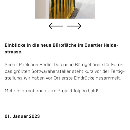
Ein­bli­cke in die neue Bü­ro­flä­che im Quar­tier Hei­de­
stras­se.
Sneak Peek aus Ber­lin: Das neue Bü­ro­ge­bäu­de für Eu­ro­
pas größ­ten Soft­ware­her­stel­ler steht kurz vor der Fer­tig­
stel­lung. Wir haben vor Ort erste Ein­drü­cke ge­sam­melt.
Mehr In­for­ma­tio­nen zum Pro­jekt fol­gen bald!
01 . Ja­nu­ar 2023