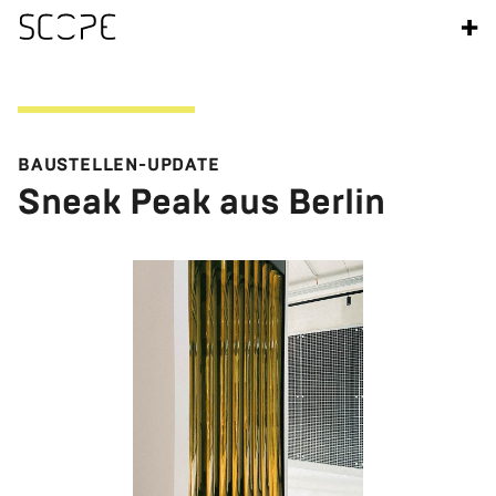
+
BAU­STEL­LEN-UP­DATE
Sneak Peak aus Ber­lin