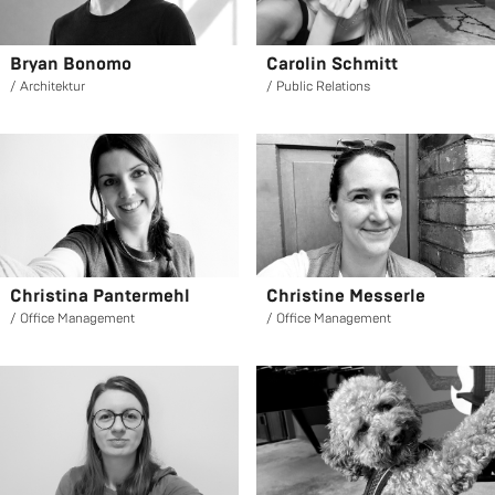
Bryan Bo­no­mo
Ca­ro­lin Schmitt
Ar­chi­tek­tur
Pu­blic Re­la­ti­ons
Chris­ti­na Pan­ter­mehl
Chris­ti­ne Mes­ser­le
Of­fice Ma­nage­ment
Of­fice Ma­nage­ment