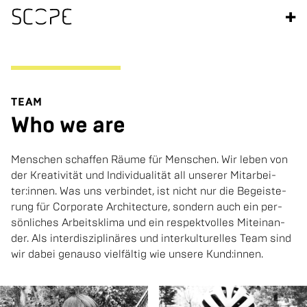
+
TEAM
Who we are
Men­schen schaf­fen Räume für Men­schen. Wir leben von
der Krea­ti­vi­tät und In­di­vi­dua­li­tät all un­se­rer Mit­ar­bei­
ter:innen. Was uns ver­bin­det, ist nicht nur die Be­geis­te­
rung für Cor­po­ra­te Ar­chi­tec­tu­re, son­dern auch ein per­
sön­li­ches Ar­beits­kli­ma und ein re­spekt­vol­les Mit­ein­an­
der. Als in­ter­dis­zi­pli­nä­res und in­ter­kul­tu­rel­les Team sind
wir dabei ge­nau­so viel­fäl­tig wie un­se­re Kund:innen.