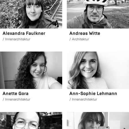
Alex­an­dra Faulk­ner
An­dre­as Witte
In­nen­ar­chi­tek­tur
Ar­chi­tek­tur
Anet­te Gora
Ann-So­phie Leh­mann
In­nen­ar­chi­tek­tur
In­nen­ar­chi­tek­tur