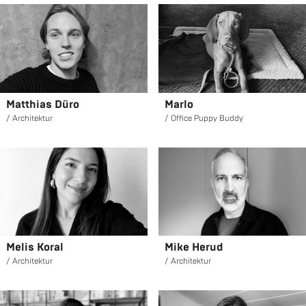
Mat­thi­as Düro
Marlo
Ar­chi­tek­tur
Of­fice Puppy Buddy
Melis Koral
Mike Herud
Ar­chi­tek­tur
Ar­chi­tek­tur