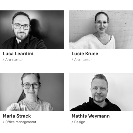
Luca Lear­di­ni
Lucie Kruse
Ar­chi­tek­tur
Ar­chi­tek­tur
Maria Strack
Ma­this Wey­mann
Of­fice Ma­nage­ment
De­sign