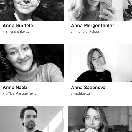
Anna Gin­de­le
Anna Mer­gen­tha­ler
In­nen­ar­chi­tek­tur
In­nen­ar­chi­tek­tur
Anna Naab
Anna Sa­zo­no­va
Of­fice Ma­nage­ment
Ar­chi­tek­tur