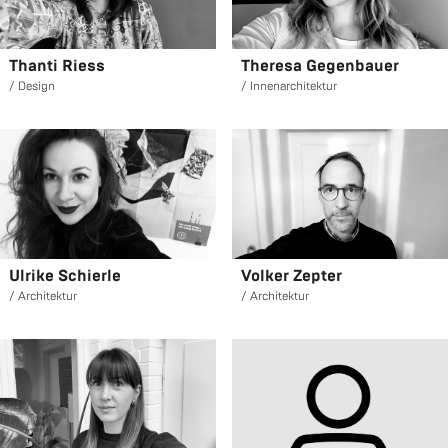
Than­ti Riess
The­re­sa Ge­gen­bau­er
De­sign
In­nen­ar­chi­tek­tur
Ul­ri­ke Schier­le
Vol­ker Zep­ter
Ar­chi­tek­tur
Ar­chi­tek­tur