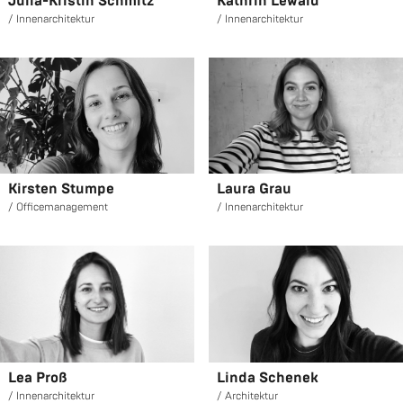
Julia-Kris­tin Schmitz
Kath­rin Le­wald
In­nen­ar­chi­tek­tur
In­nen­ar­chi­tek­tur
Kirs­ten Stum­pe
Laura Grau
Of­fice­ma­nage­ment
In­nen­ar­chi­tek­tur
Lea Proß
Linda Sche­nek
In­nen­ar­chi­tek­tur
Ar­chi­tek­tur