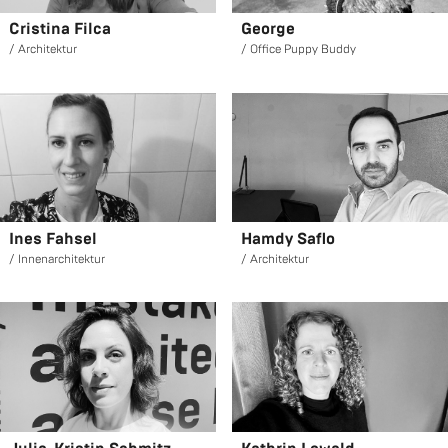
Cris­ti­na Filca
Ge­or­ge
Ar­chi­tek­tur
Of­fice Puppy Buddy
Ines Fah­sel
Hamdy Saflo
In­nen­ar­chi­tek­tur
Ar­chi­tek­tur