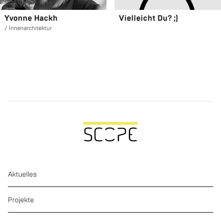
Yvon­ne Hackh
Viel­leicht Du? ;)
In­nen­ar­chi­tek­tur
Aktuelles
Projekte