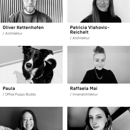
Oli­ver Ket­ten­ho­fen
Pa­tri­cia Vla­ho­vic-
Rei­chelt
Ar­chi­tek­tur
Ar­chi­tek­tur
Paula
Raf­fae­la Mai
Of­fice Puppy Buddy
In­nen­ar­chi­tek­tur