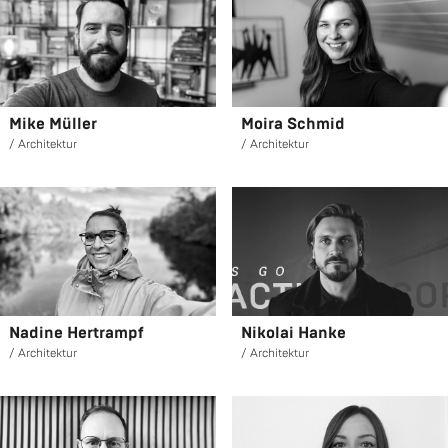
Mike Mül­ler
Moira Schmid
Ar­chi­tek­tur
Ar­chi­tek­tur
Na­di­ne Her­trampf
Ni­ko­lai Hanke
Ar­chi­tek­tur
Ar­chi­tek­tur