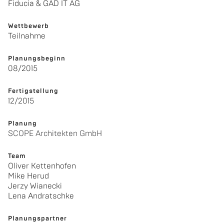
Fi­du­cia & GAD IT AG
Wett­be­werb
Teil­nah­me
Pla­nungs­be­ginn
08/2015
Fer­tig­stel­lung
12/2015
Pla­nung
SCOPE Ar­chi­tek­ten GmbH
Team
Oli­ver Ket­ten­ho­fen
Mike Herud
Jerzy Wian­ecki
Lena An­d­ratsch­ke
Pla­nungs­part­ner