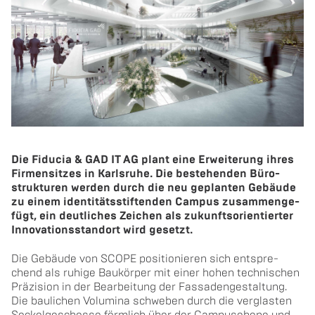
Die Fi­du­cia & GAD IT AG plant eine Er­wei­te­rung ihres
Fir­men­sit­zes in Karls­ru­he. Die be­ste­hen­den Bü­ro­
struk­tu­ren wer­den durch die neu ge­plan­ten Ge­bäu­de
zu einem identitätsstiften­den Cam­pus zu­sam­men­ge­
fügt, ein deut­li­ches Zei­chen als zu­kunfts­ori­en­tier­ter
In­no­va­ti­ons­stand­ort wird ge­setzt.
Die Ge­bäu­de von SCOPE po­si­tio­nie­ren sich ent­spre­
chend als ru­hi­ge Bau­kör­per mit einer hohen tech­ni­schen
Prä­zi­si­on in der Be­ar­bei­tung der Fassadengestal­tung.
Die bau­li­chen Vo­lu­mi­na schwe­ben durch die ver­glas­ten
So­ckel­ge­schos­se förm­lich über der Cam­pus­ebe­ne und