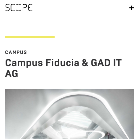
+
CAM­PUS
Cam­pus Fi­du­cia & GAD IT
AG