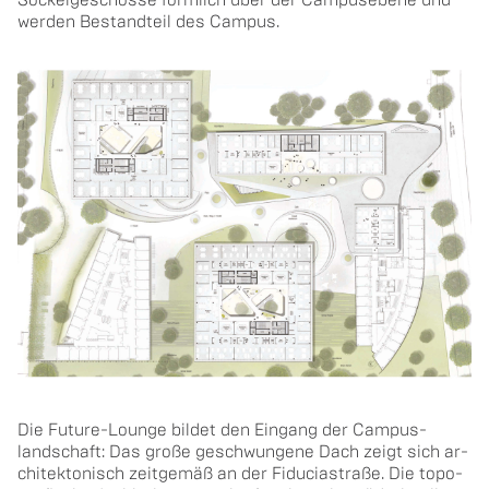
wer­den Be­stand­teil des Cam­pus.
Die Fu­ture-Lounge bil­det den Ein­gang der Campus­
landschaft: Das große ge­schwun­ge­ne Dach zeigt sich ar­
chi­tek­to­nisch zeit­ge­mäß an der Fiduciastra­ße. Die to­po­