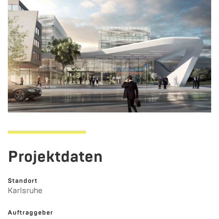
Pro­jekt­da­ten
Stand­ort
Karls­ru­he
Auf­trag­ge­ber