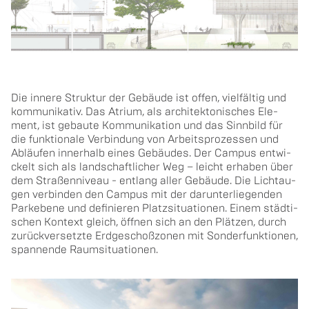
Die in­ne­re Struk­tur der Ge­bäu­de ist offen, viel­fäl­tig und
kom­mu­ni­ka­tiv. Das Atri­um, als architektoni­sches Ele­
ment, ist ge­bau­te Kom­mu­ni­ka­ti­on und das Sinn­bild für
die funk­tio­na­le Ver­bin­dung von Arbeits­prozessen und
Ab­läu­fen in­ner­halb eines Ge­bäu­des. Der Cam­pus ent­wi­
ckelt sich als land­schaft­li­cher Weg – leicht er­ha­ben über
dem Stra­ßen­ni­veau - ent­lang aller Ge­bäu­de. Die Lichtau­
gen ver­bin­den den Cam­pus mit der dar­un­ter­lie­gen­den
Par­ke­be­ne und de­fi­nie­ren Platz­si­tua­tio­nen. Einem städ­ti­
schen Kon­text gleich, öff­nen sich an den Plät­zen, durch
zu­rück­ver­setz­te Erd­ge­schoß­zo­nen mit Son­der­funk­tio­nen,
span­nen­de Raum­si­tua­tio­nen.