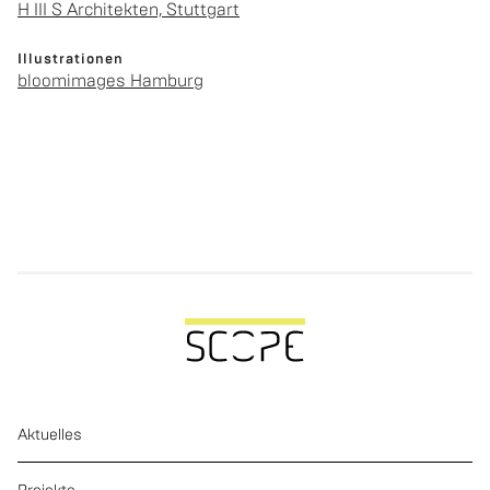
H III S Ar­chi­tek­ten, Stutt­gart
Il­lus­tra­tio­nen
bloo­mi­mages Ham­burg
Aktuelles