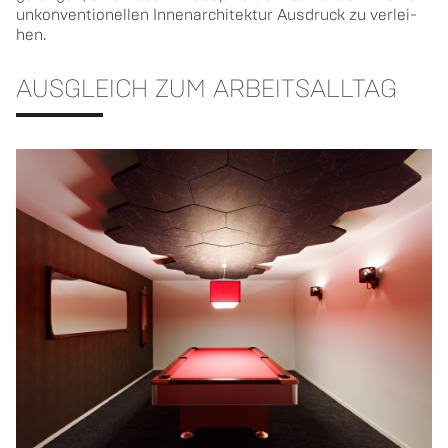
un­kon­ven­tio­nel­len In­nen­ar­chi­tek­tur Aus­druck zu ver­lei­
hen.
AUS­GLEICH ZUM AR­BEITS­ALL­TAG