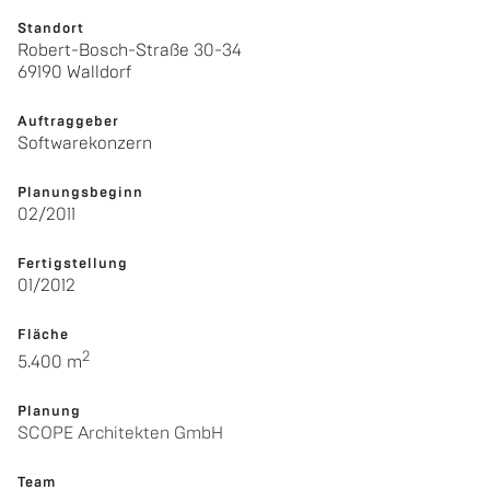
Stand­ort
Ro­bert-Bosch-Stra­ße 30-34
69190 Wall­dorf
Auf­trag­ge­ber
Soft­ware­kon­zern
Pla­nungs­be­ginn
02/2011
Fer­tig­stel­lung
01/2012
Flä­che
2
5.400 m
Pla­nung
SCOPE Ar­chi­tek­ten GmbH
Team