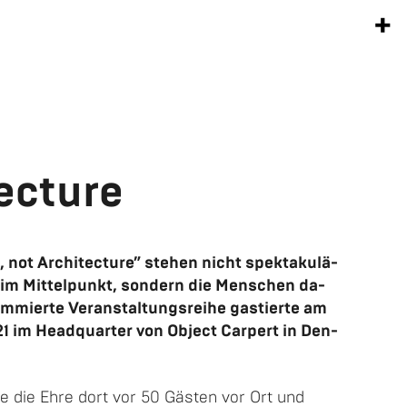
+
ec­tu­re
, not Ar­chi­tec­tu­re” ste­hen nicht spek­ta­ku­lä­
e im Mit­tel­punkt, son­dern die Men­schen da­
om­mier­te Ver­an­stal­tungs­rei­he gas­tier­te am
21 im Head­quar­ter von Ob­ject Car­pert in Den­
e die Ehre dort vor 50 Gäs­ten vor Ort und