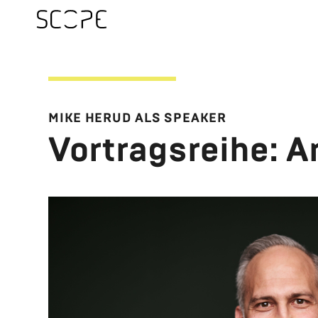
MIKE HERUD ALS SPEA­KER
Vor­trags­rei­he: Ar