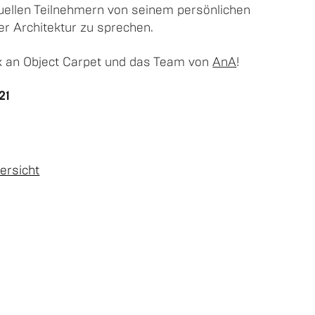
tu­el­len Teil­neh­mern von sei­nem per­sön­li­chen
r Ar­chi­tek­tur zu spre­chen.
nk an Ob­ject Car­pet und das Team von
AnA
!
21
er­sicht