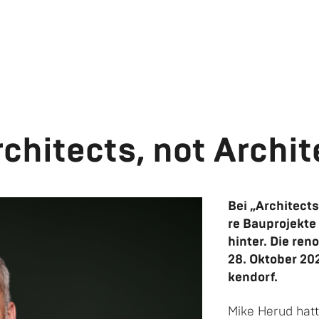
­chi­tects, not Ar­chi­t
Bei „Ar­chi­tects
re Bau­pro­jek­t
hin­ter. Die re­n
28. Ok­to­ber 20
ken­dorf.
Mike Herud hatt