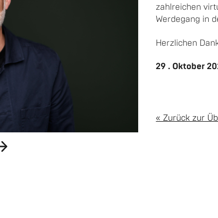
zahl­rei­chen vir­
Wer­de­gang in de
Herz­li­chen Da
29 . Ok­to­ber 20
« Zu­rück zur Üb